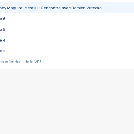
bey Maguire, c'est lui ! Rencontre avec Damien Witecka
e 6
e 5
e 4
e 3
s créatrices de la VF !
e 2
e 1
e Mektoub My Love arrive enfin ! Rencontre avec Shaïn Boumedine et Sal
i : après Toni en famille
elle réalise le bouleversant Dites lui que je l'aime
ais ! Rencontre autour de Vie privée de Rebecca Zlotowski