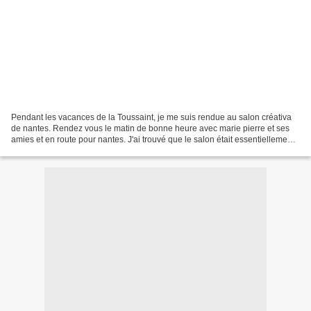
Pendant les vacances de la Toussaint, je me suis rendue au salon créativa
de nantes. Rendez vous le matin de bonne heure avec marie pierre et ses
amies et en route pour nantes. J'ai trouvé que le salon était essentiellement
axé sur le scrap, ce que je...