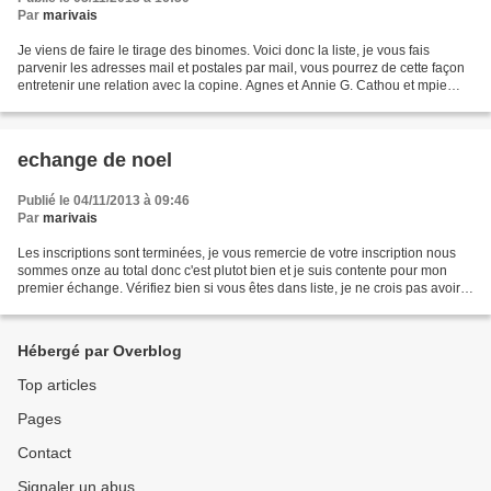
Par
marivais
Je viens de faire le tirage des binomes. Voici donc la liste, je vous fais
parvenir les adresses mail et postales par mail, vous pourrez de cette façon
entretenir une relation avec la copine. Agnes et Annie G. Cathou et mpie
Claire et francine Isabelle...
echange de noel
Publié le 04/11/2013 à 09:46
Par
marivais
Les inscriptions sont terminées, je vous remercie de votre inscription nous
sommes onze au total donc c'est plutot bien et je suis contente pour mon
premier échange. Vérifiez bien si vous êtes dans liste, je ne crois pas avoir
fait d'erreur mais on ne...
Hébergé par Overblog
Top articles
Pages
Contact
Signaler un abus