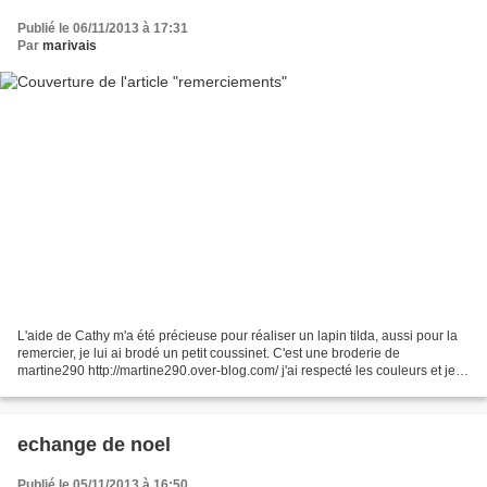
Publié le 06/11/2013 à 17:31
Par
marivais
L'aide de Cathy m'a été précieuse pour réaliser un lapin tilda, aussi pour la
remercier, je lui ai brodé un petit coussinet. C'est une broderie de
martine290 http://martine290.over-blog.com/ j'ai respecté les couleurs et je
dois dire que le résultat est...
echange de noel
Publié le 05/11/2013 à 16:50