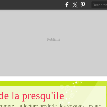
Publicité
de la presqu'ile
compté , la lecture,broderie, les voyages, les atc