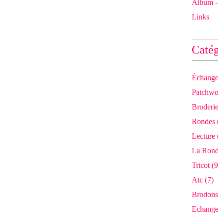
Album - 
Links
Catég
Échange
Patchwo
Broderi
Rondes
Lecture
La Rond
Tricot
(9
Atc
(7)
Brodons
Echang