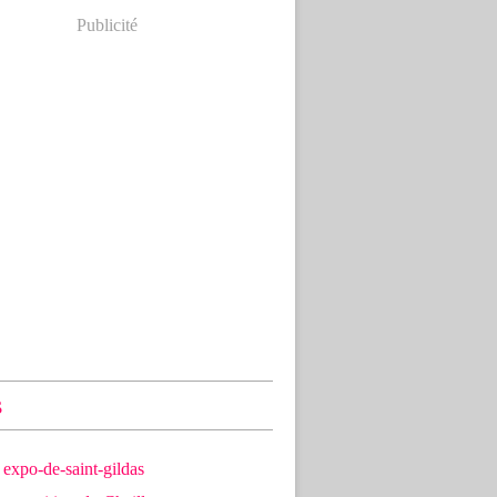
Publicité
s
expo-de-saint-gildas