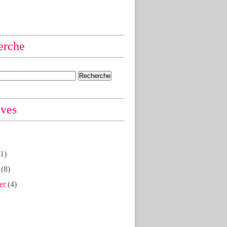
erche
ives
1)
(8)
er
(4)