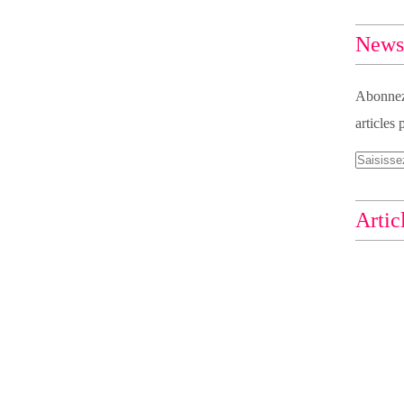
Newsl
Abonnez-
articles 
Artic