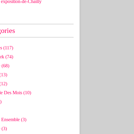
exposition-de-Chailly
ories
s
(117)
rk
(74)
e
(68)
(13)
(12)
e Des Mois
(10)
)
 Ensemble
(3)
e
(3)