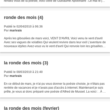
rendez vous de la poesie, voici celle de Guillaume Apollinaire : Le mai le joli
mai en barque sur le Rhin...
ronde des mois (4)
Publié le 02/04/2010 à 06:36
Par
marivais
Après les giboulées de mars voici, VENT D'AVRIL Voici venu le vent d'avril
Avec ses vagues de volatiles Qui veulent revivre dans leur exil L'aventure de
nouveaux idylles Avez-vous vu le vent d'avril Qui renvoie loin les grisailles
viles Mais guette les...
la ronde des mois (3)
Publié le 08/03/2010 à 21:40
Par
marivais
En ce début de mars, je n'ai pu vous donner la poésie choisie, je n'étais pas
rentrée de vacances et je n'avais pas d'accès à internet. Maintenant je suis
prête, je vous ai donc préparé une poésie d'Alfred de Musset. La voici : . À la
mi-carême. L e carnaval...
la ronde des mois (fevrier)