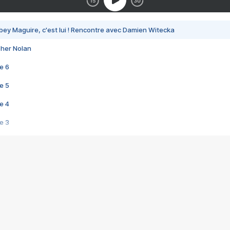
bey Maguire, c'est lui ! Rencontre avec Damien Witecka
pher Nolan
e 6
e 5
e 4
e 3
s créatrices de la VF !
e 2
e 1
e Mektoub My Love arrive enfin ! Rencontre avec Shaïn Boumedine et Sal
i : après Toni en famille