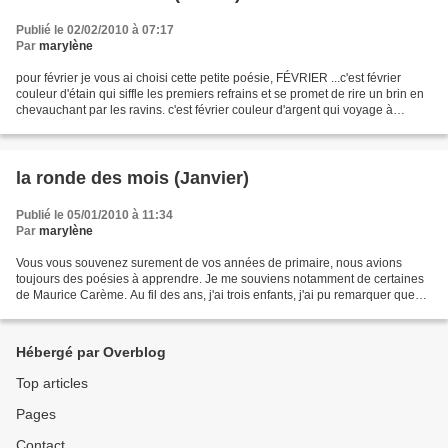
Publié le 02/02/2010 à 07:17
Par
marylène
pour février je vous ai choisi cette petite poésie, FÉVRIER ...c'est février
couleur d'étain qui siffle les premiers refrains et se promet de rire un brin en
chevauchant par les ravins. c'est février couleur d'argent qui voyage à
travers le vent et fait...
la ronde des mois (Janvier)
Publié le 05/01/2010 à 11:34
Par
marylène
Vous vous souvenez surement de vos années de primaire, nous avions
toujours des poésies à apprendre. Je me souviens notamment de certaines
de Maurice Carème. Au fil des ans, j'ai trois enfants, j'ai pu remarquer que
certaines étaient toujours d'actualité....
Hébergé par Overblog
Top articles
Pages
Contact