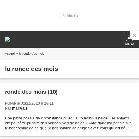
Publicité
MENU
Accueil
» la ronde des mois
la ronde des mois
ronde des mois (10)
Publié le 01/12/2010 à 16:11
Par
marivais
Une petite poesie de circonstance puisqu'aujourd'hui il neige. Les enfants
ont peut être pu faire des bonhommes de neige ? Voici donc ma poésie sur
le bonhomme de neige : Le bonhomme de neige Savez-vous qui est né Ce
matin dans le pré ? Un gros bonhomme...