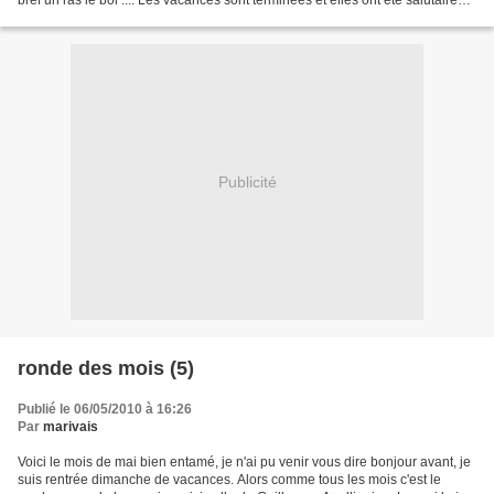
bref un ras le bol .... Les vacances sont terminees et elles ont été salutaires
et les bienvenues....
Publicité
ronde des mois (5)
Publié le 06/05/2010 à 16:26
Par
marivais
Voici le mois de mai bien entamé, je n'ai pu venir vous dire bonjour avant, je
suis rentrée dimanche de vacances. Alors comme tous les mois c'est le