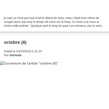
je sais ce n'est pas tout à fait le début de mois, mais c'était mon retour de
congés donc pas trop le temps de venir sur le blog. Ce mois ci je vous ai
choisi cette poésie ; Quelque part le long du quai Les cheveux, par le vent,
emmêlés Dans mon vieux...
octobre (8)
Publié le 03/10/2010 à 11:33
Par
marivais